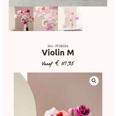
SKU - FF-SB004
Violin M
Vanaf
€
117,95