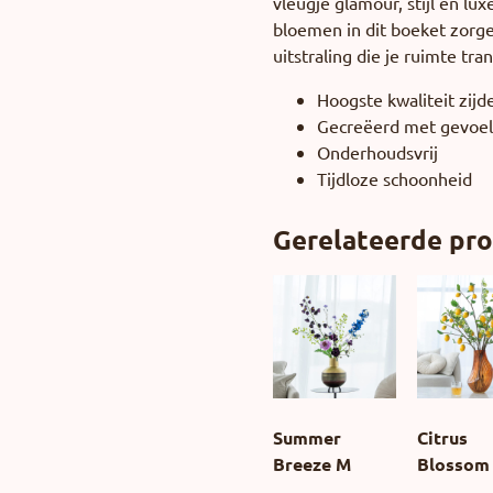
vleugje glamour, stijl en lux
bloemen in dit boeket zorg
uitstraling die je ruimte tr
Hoogste kwaliteit zij
Gecreëerd met gevoe
Onderhoudsvrij
Tijdloze schoonheid
Gerelateerde pr
Summer
Citrus
Breeze M
Blossom