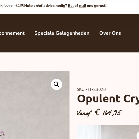
ding boven €100
Bel
mail
Hulp en/of advies nodig?
of
ons gerust!
bonnement
Speciale Gelegenheden
Over Ons
SKU - FF-SB020
Opulent Cr
Vanaf
€
164,95