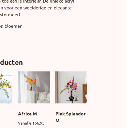
e toe aan je interieur. De unieke acryl
en voor een weelderige en elegante
ansformeert.
den bloemen
l
oducten
Africa M
Pink Splendor
M
Vanaf
€
166,95