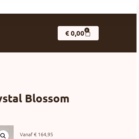
0
€
0,00
ystal Blossom
Vanaf
€
164,95