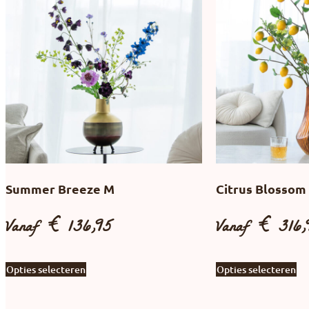
Summer Breeze M
Citrus Blossom
Vanaf
€
136,95
Vanaf
€
316,
Opties selecteren
Opties selecteren