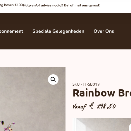
ding boven €100
Bel
mail
Hulp en/of advies nodig?
of
ons gerust!
bonnement
Speciale Gelegenheden
Over Ons
SKU - FF-SB019
Rainbow Br
Vanaf
€
298,50