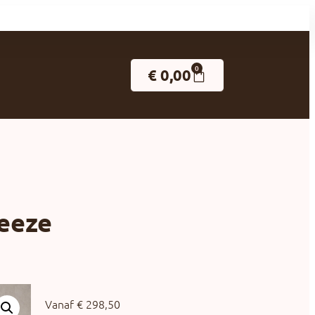
0
€
0,00
eeze
Vanaf
€
298,50