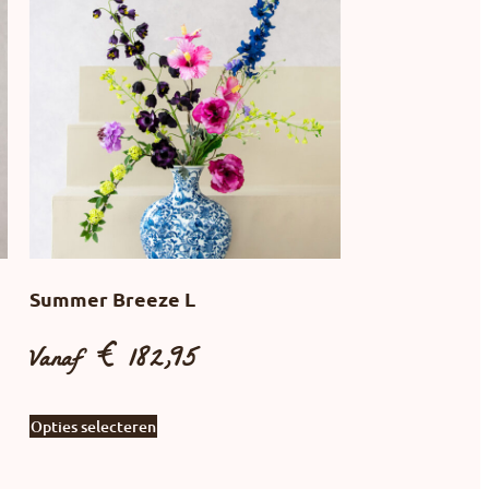
Summer Breeze L
Vanaf
€
182,95
Opties selecteren