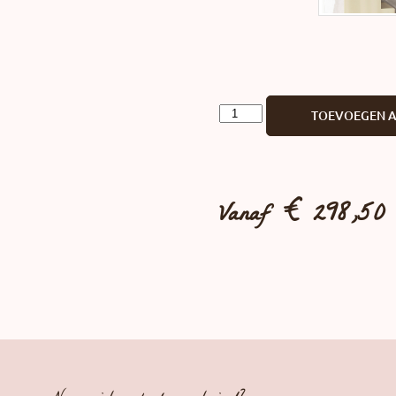
TOEVOEGEN 
Vanaf
€
298,50